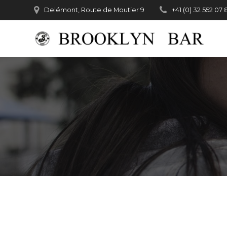
Passer
Delémont, Route de Moutier 9
+41 (0) 32 552 07 
au
contenu