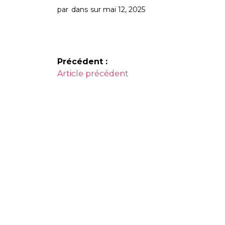
par
dans
sur mai 12, 2025
Navigation
Précédent :
Article
de
Article précédent
précédent :
l’article