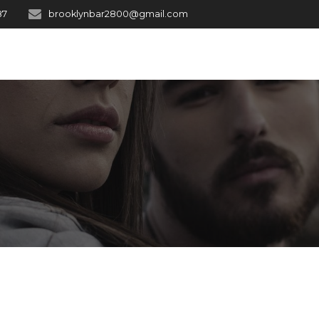
87
brooklynbar2800@gmail.com